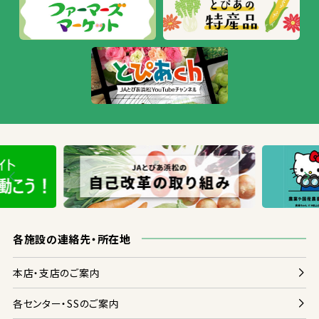
各
施設
の
連絡
先
・
所在地
本店
・
支店
のご
案内
各
センター・SSのご
案内