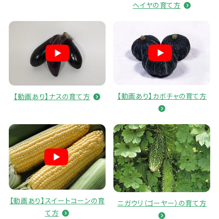
ヘイヤの
育
て
方
【
動画
あり】カボチャの
育
て
方
【
動画
あり】ナスの
育
て
方
【
動画
あり】スイートコーンの
育
ニガウリ（ゴーヤー）の
育
て
方
て
方