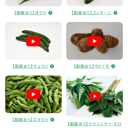
【
動画
あり】オクラ
【
動画
あり】ズッキーニ
【
動画
あり】キュウリ
【
動画
あり】サトイモ
【
動画
あり】エダマメ
【
動画
あり】クウシンサイ・モロ