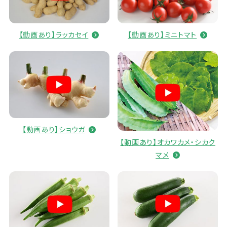
【
動画
あり】ラッカセイ
【
動画
あり】ミニトマト
【
動画
あり】ショウガ
【
動画
あり】オカワカメ・シカク
マメ