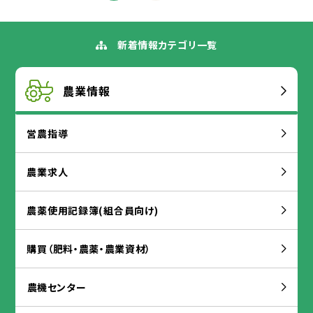
新着
情報
カテゴリ
一覧
農業
情報
営農
指導
農業
求人
農薬
使用
記録
簿
(
組合
員
向
け)
購買
（
肥料
・
農薬
・
農業
資材
）
農
機
センター