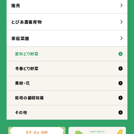
販売
とぴあ
農
畜産
物
家庭
菜園
夏秋
どり
野菜
冬
春
どり
野菜
果樹
・
花
栽培
の
基礎
知識
その
他