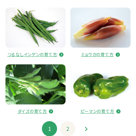
ミョウガの
育
て
方
つるなしインゲンの
育
て
方
ダイズの
育
て
方
ピーマンの
育
て
方
1
2