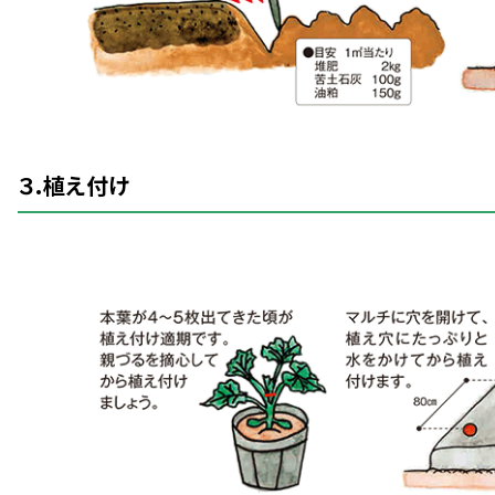
３.
植
え
付
け