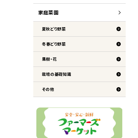
家庭
菜園
夏秋
どり
野菜
冬
春
どり
野菜
果樹
・
花
栽培
の
基礎
知識
その
他