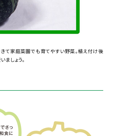
できて
家庭
菜園
でも
育
てやすい
野菜
。
植
え
付
け
後
使
いましょう。