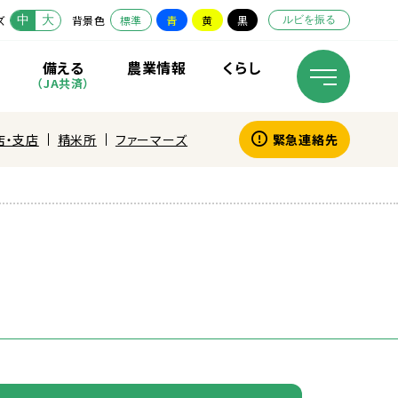
中
大
ズ
背景色
標準
青
黄
黒
ルビを振る
備
える
農業
情報
くらし
（JA
共済
）
店・支店
精米所
ファーマーズ
緊急連絡先