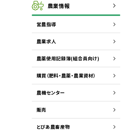
農業
情報
営農
指導
農業
求人
農薬
使用
記録
簿
(
組合
員
向
け)
購買
（
肥料
・
農薬
・
農業
資材
）
農
機
センター
販売
とぴあ
農
畜産
物