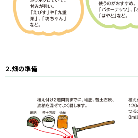
２.
畑
の
準備