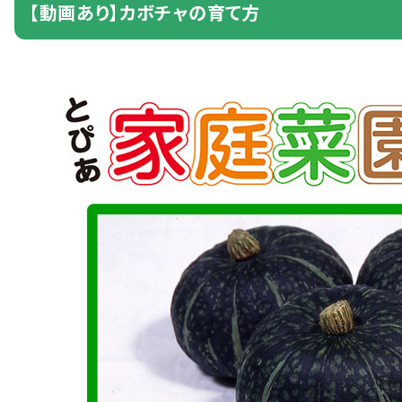
【
動画
あり】カボチャの
育
て
方