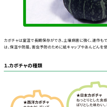
カボチャは
室温
で
長期
保存
ができ、
土壌
病害
に
強
く、
連作
も
は、
保温
や
防風
、
害虫
予防
のために
紙
キャップやあんどんを
１.カボチャの
種類