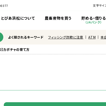
文字サイ
0377
とぴあ
浜松
について
農
畜産
物
を
買
う
貯
める・
借
りる
（JAバンク）
よく探されるキーワード
フィッシング詐欺に注意
ATM
本
り】カボチャの育て方