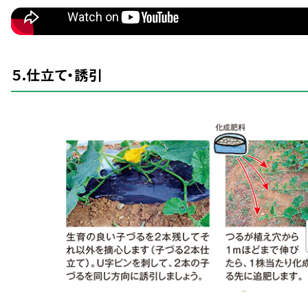
５.
仕立
て・
誘引