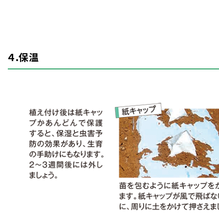
４.
保温