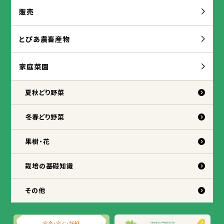
販売
とぴあ
農
畜産
物
家庭
菜園
夏秋
どり
野菜
冬
春
どり
野菜
果樹
・
花
栽培
の
基礎
知識
その
他