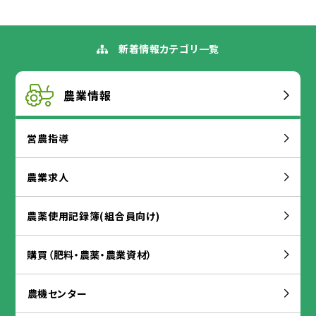
新着
情報
カテゴリ
一覧
農業
情報
営農
指導
農業
求人
農薬
使用
記録
簿
(
組合
員
向
け)
購買
（
肥料
・
農薬
・
農業
資材
）
農
機
センター