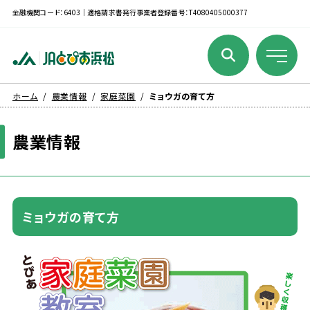
金融機関コード：6403｜適格請求書発行事業者登録番号：T4080405000377
ホーム
農業情報
家庭菜園
ミョウガの育て方
農業
情報
ミョウガの
育
て
方