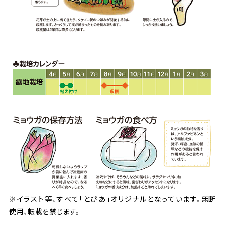
※イラスト
等
、すべて「とぴあ」オリジナルとなっています。
無断
使用
、
転載
を
禁
じます。