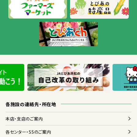
各
施設
の
連絡
先
・
所在地
本店
・
支店
のご
案内
各
センター・SSのご
案内