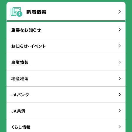
新着
情報
重要
なお
知
らせ
お
知
らせ・イベント
農業
情報
地産
地
消
JAバンク
JA
共済
くらし
情報