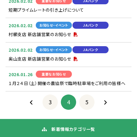
2026.02.02
重要
なお
知
らせ
JAバンク
短期
プライムレートの
引
き
上
げについて
2026.02.02
お
知
らせ・イベント
JAバンク
村櫛
支店
新
店舗
営業
のお
知
らせ
2026.02.02
お
知
らせ・イベント
JAバンク
奥山
支店
新
店舗
営業
のお
知
らせ
2026.01.26
重要
なお
知
らせ
１
月
２４
日
（
土
）
開催
の
農協
祭
で
臨時
駐車
場
をご
利用
の
皆様
へ
3
4
5
新着
情報
カテゴリ
一覧