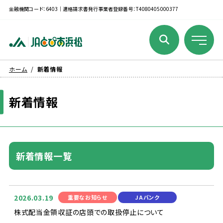
金融機関コード：6403｜適格請求書発行事業者登録番号：T4080405000377
ホーム
新着情報
新着
情報
新着
情報
一覧
2026.03.19
重要
なお
知
らせ
JAバンク
株式
配当
金
領収証
の
店頭
での
取扱
停止
について