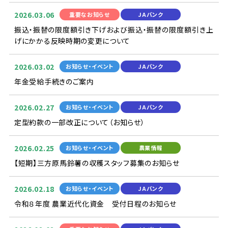
2026.03.06
重要
なお
知
らせ
JAバンク
振込
・
振替
の
限度
額
引
き
下
げおよび
振込
・
振替
の
限度
額
引
き
上
げにかかる
反映
時期
の
変更
について
2026.03.02
お
知
らせ・イベント
JAバンク
年金
受給
手続
きのご
案内
2026.02.27
お
知
らせ・イベント
JAバンク
定型
約款
の
一部
改正
について（お
知
らせ）
2026.02.25
お
知
らせ・イベント
農業
情報
【
短期
】
三方原
馬鈴薯
の
収穫
スタッフ
募集
のお
知
らせ
2026.02.18
お
知
らせ・イベント
JAバンク
令
和
８
年度
農業
近代
化
資金
受付
日程
のお
知
らせ