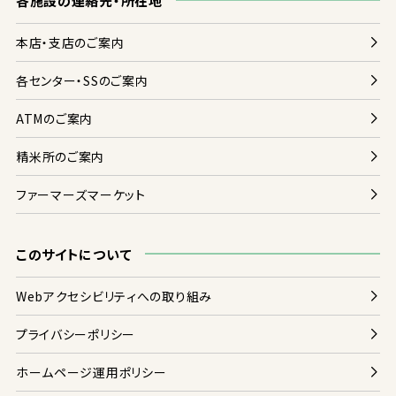
各
施設
の
連絡
先
・
所在地
本店
・
支店
のご
案内
各
センター・SSのご
案内
ATMのご
案内
精米
所
のご
案内
ファーマーズマーケット
このサイトについて
Webアクセシビリティへの
取
り
組
み
プライバシーポリシー
ホームページ
運用
ポリシー