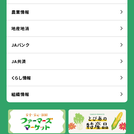
農業
情報
地産
地
消
JAバンク
JA
共済
くらし
情報
組織
情報