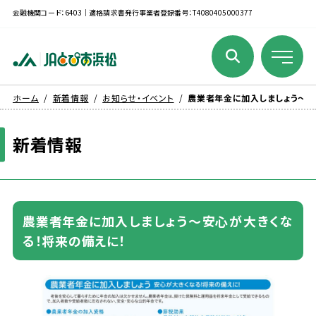
金融機関コード：6403｜適格請求書発行事業者登録番号：T4080405000377
ホーム
新着情報
お知らせ・イベント
農業者年金に加入しましょう～安
新着
情報
農業
者
年金
に
加入
しましょう～
安心
が
大
きくな
る！
将来
の
備
えに！