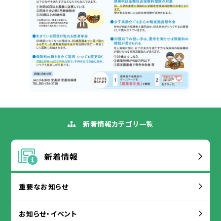
新着
情報
カテゴリ
一覧
新着
情報
重要
なお
知
らせ
お
知
らせ・イベント