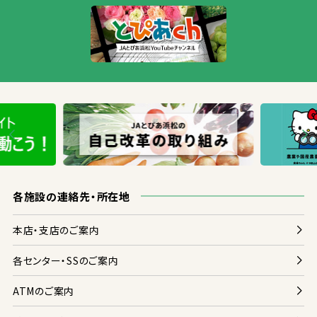
各
施設
の
連絡
先
・
所在地
本店
・
支店
のご
案内
各
センター・SSのご
案内
ATMのご
案内