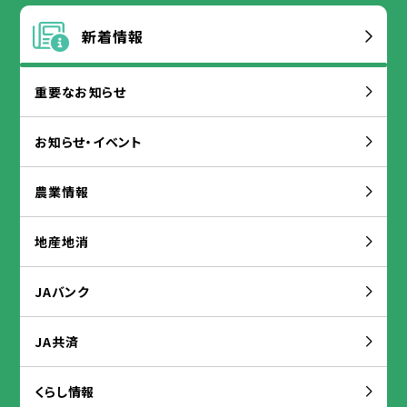
新着
情報
重要
なお
知
らせ
お
知
らせ・イベント
農業
情報
地産
地
消
JAバンク
JA
共済
くらし
情報