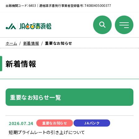
金融機関コード：6403｜適格請求書発行事業者登録番号：T4080405000377
ホーム
新着情報
重要なお知らせ
新着
情報
重要
なお
知
らせ
一覧
2026.07.24
重要
なお
知
らせ
JAバンク
短期
プライムレートの
引
き
上
げについて