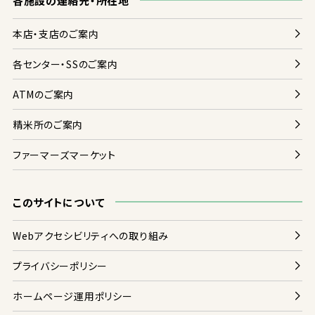
各
施設
の
連絡
先
・
所在地
本店
・
支店
のご
案内
各
センター・SSのご
案内
ATMのご
案内
精米
所
のご
案内
ファーマーズマーケット
このサイトについて
Webアクセシビリティへの
取
り
組
み
プライバシーポリシー
ホームページ
運用
ポリシー