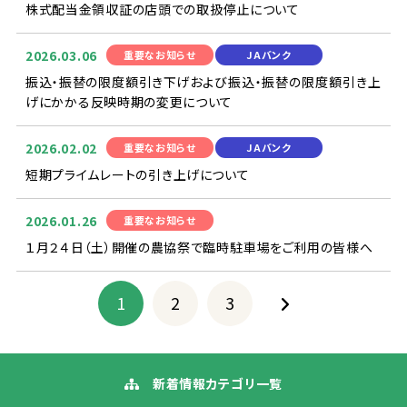
株式
配当
金
領収証
の
店頭
での
取扱
停止
について
2026.03.06
重要
なお
知
らせ
JAバンク
振込
・
振替
の
限度
額
引
き
下
げおよび
振込
・
振替
の
限度
額
引
き
上
げにかかる
反映
時期
の
変更
について
2026.02.02
重要
なお
知
らせ
JAバンク
短期
プライムレートの
引
き
上
げについて
2026.01.26
重要
なお
知
らせ
１
月
２４
日
（
土
）
開催
の
農協
祭
で
臨時
駐車
場
をご
利用
の
皆様
へ
1
2
3
新着
情報
カテゴリ
一覧