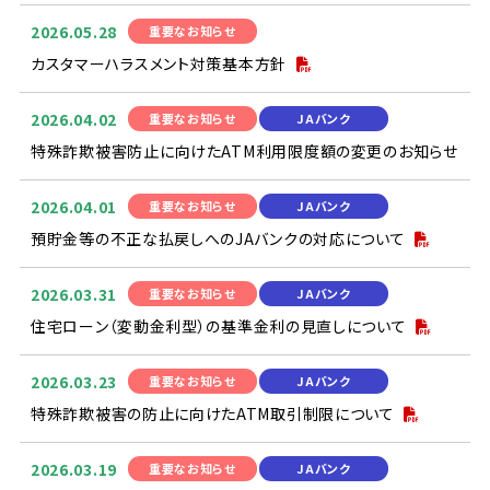
2026.05.28
重要
なお
知
らせ
カスタマーハラスメント
対策
基本
方針
2026.04.02
重要
なお
知
らせ
JAバンク
特殊
詐欺
被害
防止
に
向
けたATM
利用
限度
額
の
変更
のお
知
らせ
2026.04.01
重要
なお
知
らせ
JAバンク
預貯金
等
の
不正
な
払戻
しへのJAバンクの
対応
について
2026.03.31
重要
なお
知
らせ
JAバンク
住宅
ローン（
変動
金利
型
）の
基準
金利
の
見直
しについて
2026.03.23
重要
なお
知
らせ
JAバンク
特殊
詐欺
被害
の
防止
に
向
けたATM
取引
制限
について
2026.03.19
重要
なお
知
らせ
JAバンク