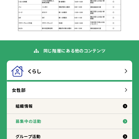
同
じ
階層
にある
他
のコンテンツ
くらし
女性
部
組織
情報
募集
中
の
活動
グループ
活動