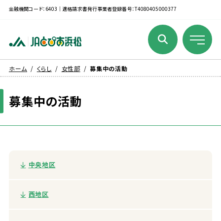
金融機関コード：6403｜適格請求書発行事業者登録番号：T4080405000377
ホーム
くらし
女性部
募集中の活動
募集
中
の
活動
中央
地区
西
地区