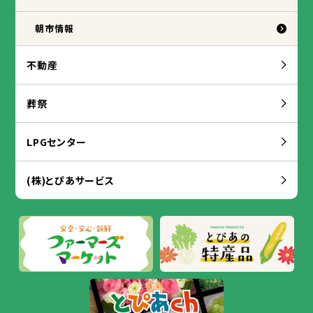
朝市
情報
不動産
葬祭
LPGセンター
(
株
)とぴあサービス