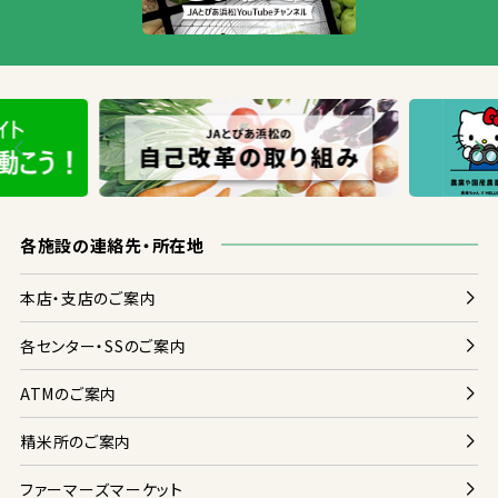
各
施設
の
連絡
先
・
所在地
本店
・
支店
のご
案内
各
センター・SSのご
案内
ATMのご
案内
精米
所
のご
案内
ファーマーズマーケット