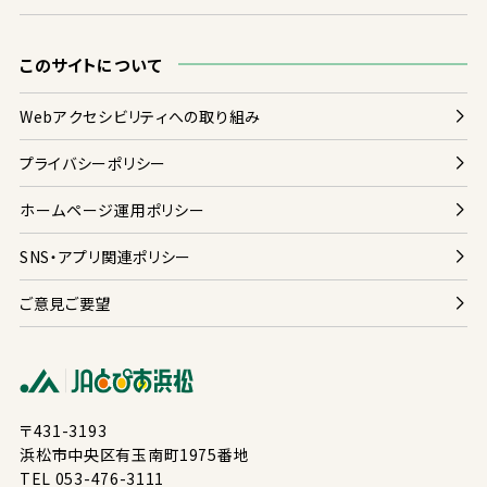
このサイトについて
Webアクセシビリティへの
取
り
組
み
プライバシーポリシー
ホームページ
運用
ポリシー
SNS・アプリ
関連
ポリシー
ご
意見
ご
要望
〒431-3193
浜松
市
中央
区
有玉南
町
1975
番地
TEL 053-476-3111