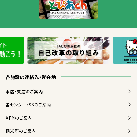
各
施設
の
連絡
先
・
所在地
本店
・
支店
のご
案内
各
センター・SSのご
案内
ATMのご
案内
精米
所
のご
案内