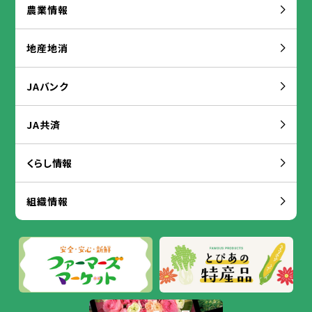
農業
情報
地産
地
消
JAバンク
JA
共済
くらし
情報
組織
情報