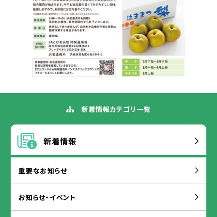
新着
情報
カテゴリ
一覧
新着
情報
重要
なお
知
らせ
お
知
らせ・イベント