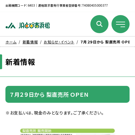
金融機関コード：6403｜適格請求書発行事業者登録番号：T4080405000377
ホーム
新着情報
お知らせ・イベント
７月２９日から 梨直売所 ＯＰＥＮ
新着
情報
７
月
２９
日
から
梨
直売
所
ＯＰＥＮ
※お
支払
いは、
現金
のみとなります。ご
了承
ください。