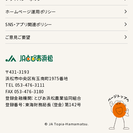
ホームページ
運用
ポリシー
SNS・アプリ
関連
ポリシー
ご
意見
ご
要望
〒431-3193
浜松
市
中央
区
有玉南
町
1975
番地
TEL 053-476-3111
FAX 053-476-3180
登録
金融
機関
：とぴあ
浜松
農業
協同
組合
登録
番号
：
東海
財務局
長
（
登
金
）
第
142
号
© JA Topia-Hamamatsu.