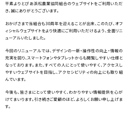
平素
よりとぴあ
浜松
農業
協同
組合
のウェブサイトをご
利用
いただ
き、
誠
にありがとうございます。
おかげさまで
当
組合
も30
周年
を
迎
えることが
出来
、このたび、オフ
ィシャルウェブサイトをより
快適
にご
利用
いただけるよう、
全面
リニ
ューアルいたしました。
今回
のリニューアルでは、デザインの
一新
・
操作
性
の
向上
・
情報
の
充実
を
図
り、スマートフォンやタブレットからも
閲覧
しやすい
仕様
と
なっております。また、すべての
人
にとって
使
いやすく、アクセスし
やすいウェブサイトを
目指
し、アクセシビリティの
向上
にも
取
り
組
んでいます。
今後
も、
皆
さまにとって
使
いやすく、わかりやすい
情報
提供
を
心
が
けてまいります。
引
き
続
きご
愛顧
のほど、よろしくお
願
い
申
し
上
げま
す。