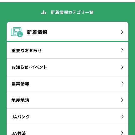
新着
情報
カテゴリ
一覧
新着
情報
重要
なお
知
らせ
お
知
らせ・イベント
農業
情報
地産
地
消
JAバンク
JA
共済