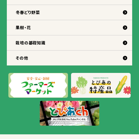
冬
春
どり
野菜
果樹
・
花
栽培
の
基礎
知識
その
他