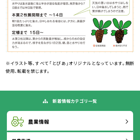
※イラスト
等
、すべて「とぴあ」オリジナルとなっています。
無断
使用
、
転載
を
禁
じます。
新着
情報
カテゴリ
一覧
農業
情報