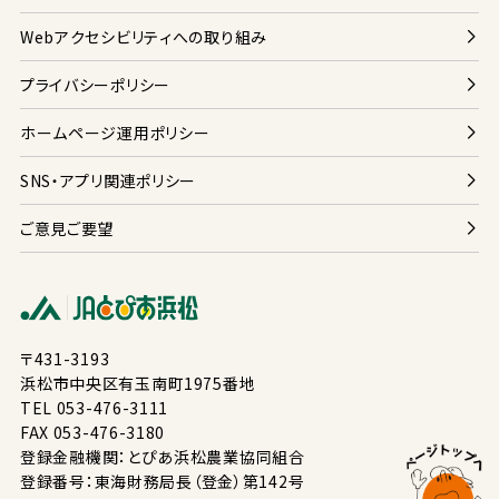
Webアクセシビリティへの
取
り
組
み
プライバシーポリシー
ホームページ
運用
ポリシー
SNS・アプリ
関連
ポリシー
ご
意見
ご
要望
〒431-3193
浜松
市
中央
区
有玉南
町
1975
番地
TEL 053-476-3111
FAX 053-476-3180
登録
金融
機関
：とぴあ
浜松
農業
協同
組合
登録
番号
：
東海
財務局
長
（
登
金
）
第
142
号