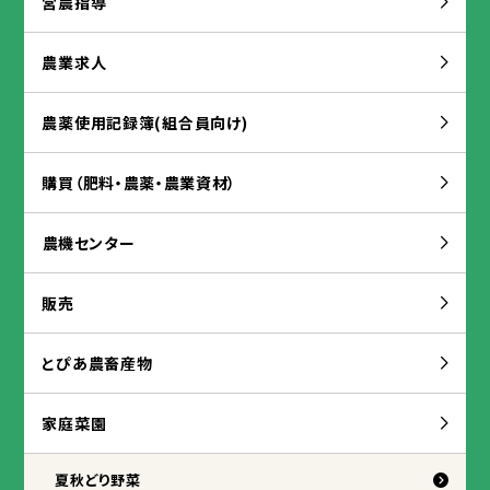
営農
指導
農業
求人
農薬
使用
記録
簿
(
組合
員
向
け)
購買
（
肥料
・
農薬
・
農業
資材
）
農
機
センター
販売
とぴあ
農
畜産
物
家庭
菜園
夏秋
どり
野菜