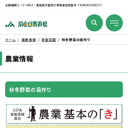
金融機関コード：6403｜適格請求書発行事業者登録番号：T4080405000377
ホーム
農業情報
家庭菜園
秋冬野菜の苗作り
農業
情報
秋冬
野菜
の
苗
作
り