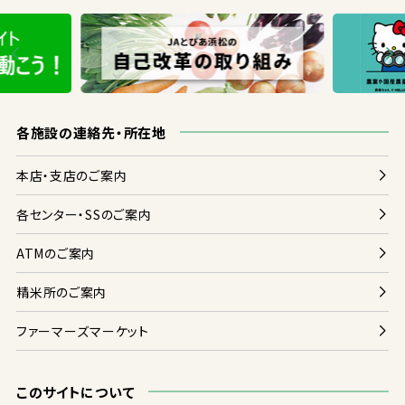
各
施設
の
連絡
先
・
所在地
本店
・
支店
のご
案内
各
センター・SSのご
案内
ATMのご
案内
精米
所
のご
案内
ファーマーズマーケット
このサイトについて