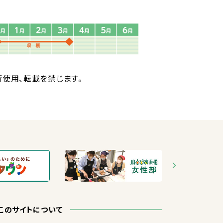
断
使用
、
転載
を
禁
じます。
このサイトについて