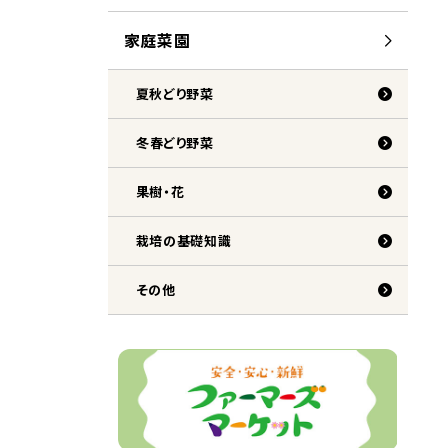
家庭
菜園
夏秋
どり
野菜
冬
春
どり
野菜
果樹
・
花
栽培
の
基礎
知識
その
他