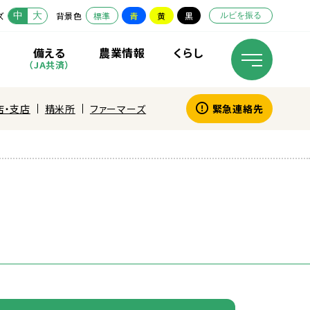
中
大
ズ
背景色
標準
青
黄
黒
ルビを振る
備
える
農業
情報
くらし
（JA
共済
）
店・支店
精米所
ファーマーズ
緊急連絡先