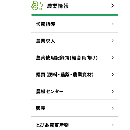
農業
情報
営農
指導
農業
求人
農薬
使用
記録
簿
(
組合
員
向
け)
購買
（
肥料
・
農薬
・
農業
資材
）
農
機
センター
販売
とぴあ
農
畜産
物