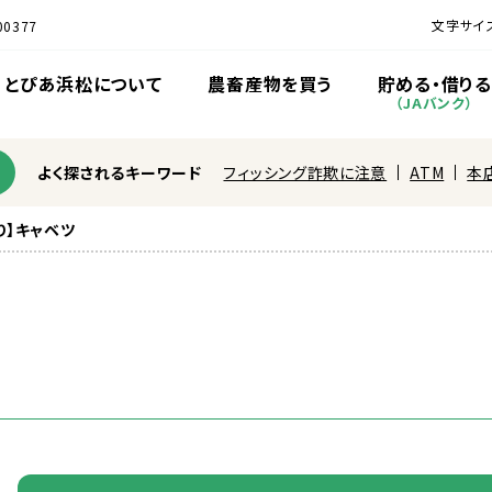
文字サイ
0377
とぴあ
浜松
について
農
畜産
物
を
買
う
貯
める・
借
りる
（JAバンク）
よく探されるキーワード
フィッシング詐欺に注意
ATM
本
り】キャベツ