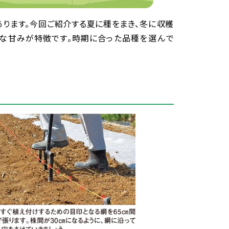
あります。
今回
ご
紹介
する
夏
に
種
をまき、
冬
に
収穫
な
甘
みが
特徴
です。
時期
に
合
った
品種
を
選
んで