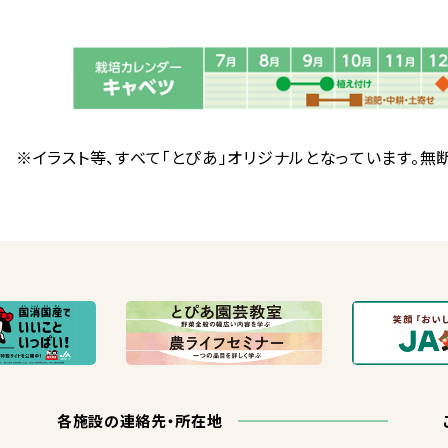
※イラスト
等
、すべて「とぴあ」オリジナルとなっています。
無
各
施設
の
連絡
先
・
所在地