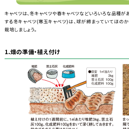
キャベツは、
冬
キャベツや
春
キャベツなどいろいろな
品種
が
する
冬
キャベツ(
寒
玉
キャベツ)は、
球
が
締
まっていてほのか
栽培
しましょう。
1.
畑
の
準備
・
植
え
付
け