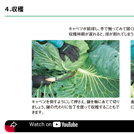
４.
収穫