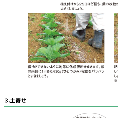
３.
土寄
せ