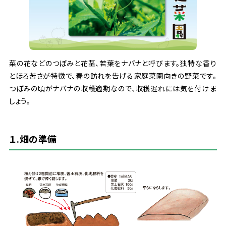
菜
の
花
などのつぼみと
花茎
、
若葉
をナバナと
呼
びます。
独特
な
香
り
とほろ
苦
さが
特徴
で、
春
の
訪
れを
告
げる
家庭
菜園
向
きの
野菜
です。
つぼみの
頃
がナバナの
収穫
適期
なので、
収穫
遅
れには
気
を
付
けま
しょう。
１.
畑
の
準備