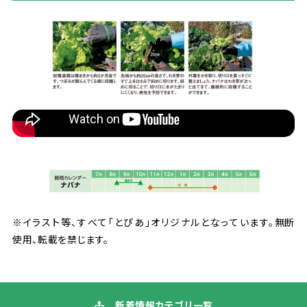
※イラスト
等
、すべて「とぴあ」オリジナルとなっています。
無断
使用
、
転載
を
禁
じます。
新着
情報
カテゴリ
一覧