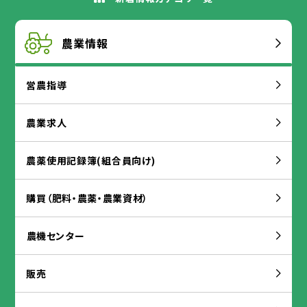
農業
情報
営農
指導
農業
求人
農薬
使用
記録
簿
(
組合
員
向
け)
購買
（
肥料
・
農薬
・
農業
資材
）
農
機
センター
販売