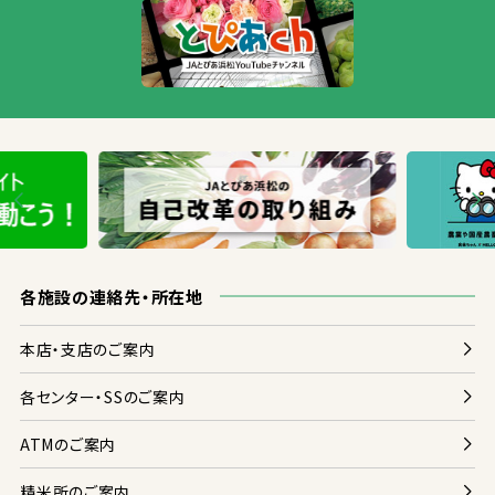
各
施設
の
連絡
先
・
所在地
本店
・
支店
のご
案内
各
センター・SSのご
案内
ATMのご
案内
精米
所
のご
案内