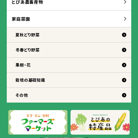
とぴあ
農
畜産
物
家庭
菜園
夏秋
どり
野菜
冬
春
どり
野菜
果樹
・
花
栽培
の
基礎
知識
その
他