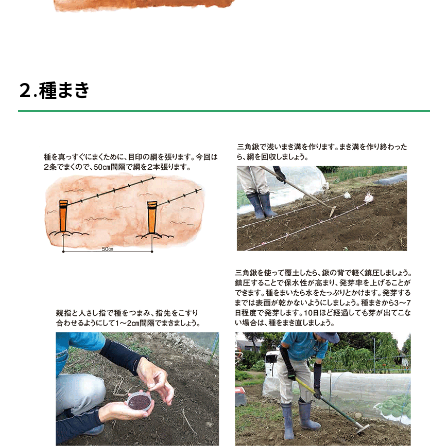
２.
種
まき