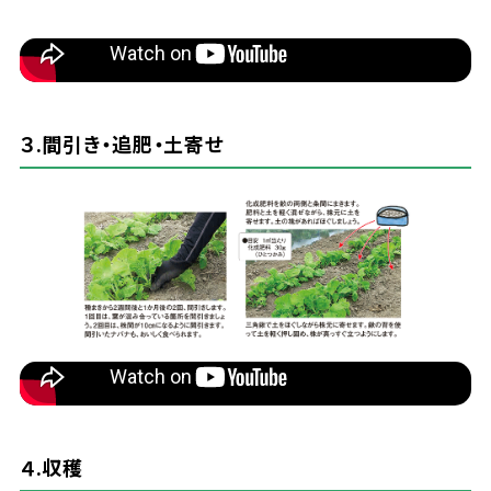
３.
間引
き・
追肥
・
土寄
せ
４.
収穫