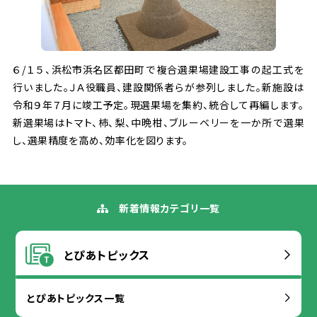
６/１５、
浜松
市
浜名
区
都田
町
で
複合
選
果
場
建設
工事
の
起工式
を
行
いました。ＪＡ
役
職員
、
建設
関係
者
らが
参列
しました。
新
施設
は
令
和
９
年
７
月
に
竣工
予定
。
現
選
果
場
を
集約
、
統合
して
再編
します。
新選
果
場
はトマト、
柿
、
梨
、
中
晩
柑、ブルーベリーを
一
か
所
で
選
果
し、
選
果
精度
を
高
め、
効率
化
を
図
ります。
新着
情報
カテゴリ
一覧
とぴあトピックス
とぴあトピックス
一覧