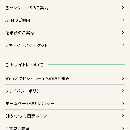
各
センター・SSのご
案内
ATMのご
案内
精米
所
のご
案内
ファーマーズマーケット
このサイトについて
Webアクセシビリティへの
取
り
組
み
プライバシーポリシー
ホームページ
運用
ポリシー
SNS・アプリ
関連
ポリシー
ご
意見
ご
要望