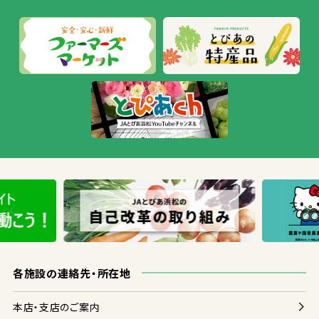
各
施設
の
連絡
先
・
所在地
本店
・
支店
のご
案内