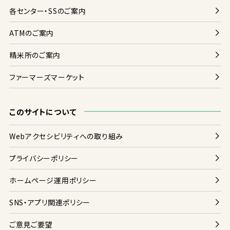
各
センター・SSのご
案内
ATMのご
案内
精米
所
のご
案内
ファーマーズマーケット
このサイトについて
Webアクセシビリティへの
取
り
組
み
プライバシーポリシー
ホームページ
運用
ポリシー
SNS・アプリ
関連
ポリシー
ご
意見
ご
要望