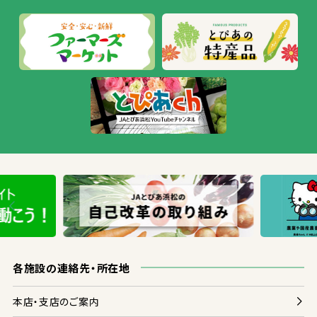
各
施設
の
連絡
先
・
所在地
本店
・
支店
のご
案内