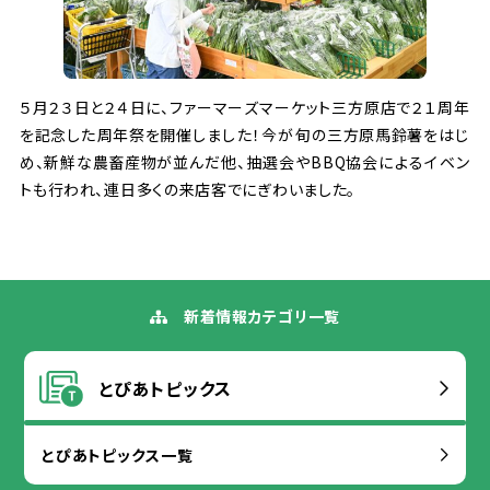
５
月
２３
日
と２４
日
に、ファーマーズマーケット
三方原
店
で２１
周年
を
記念
した
周
年
祭
を
開催
しました！
今
が
旬
の
三方原
馬鈴薯
をはじ
め、
新鮮
な
農
畜産
物
が
並
んだ
他
、
抽選
会
やBBQ
協会
によるイベン
トも
行
われ、
連日
多
くの
来店
客
でにぎわいました。
新着
情報
カテゴリ
一覧
とぴあトピックス
とぴあトピックス
一覧