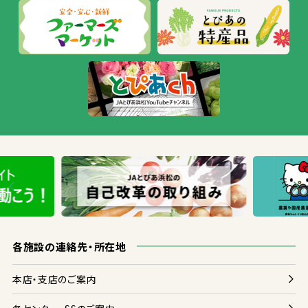
各
施設
の
連絡
先
・
所在地
本店
・
支店
のご
案内