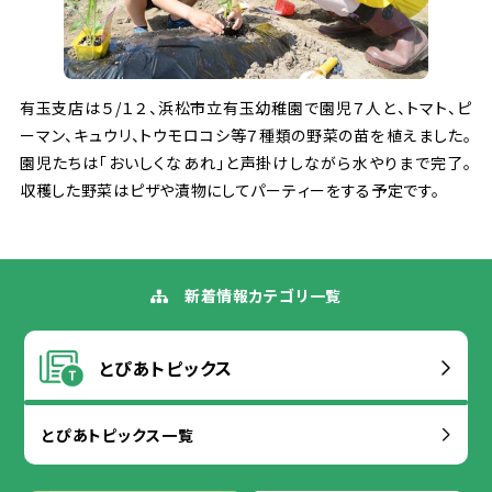
有
玉
支店
は５/１２、
浜松
市立
有
玉
幼稚園
で
園児
７
人
と、トマト、ピ
ーマン、キュウリ、トウモロコシ
等
７
種類
の
野菜
の
苗
を
植
えました。
園児
たちは「おいしくなあれ」と
声
掛
けしながら
水
やりまで
完了
。
収穫
した
野菜
はピザや
漬物
にしてパーティーをする
予定
です。
新着
情報
カテゴリ
一覧
とぴあトピックス
とぴあトピックス
一覧