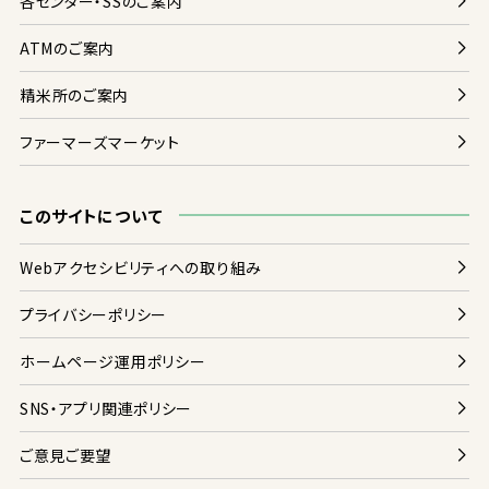
各
センター・SSのご
案内
ATMのご
案内
精米
所
のご
案内
ファーマーズマーケット
このサイトについて
Webアクセシビリティへの
取
り
組
み
プライバシーポリシー
ホームページ
運用
ポリシー
SNS・アプリ
関連
ポリシー
ご
意見
ご
要望