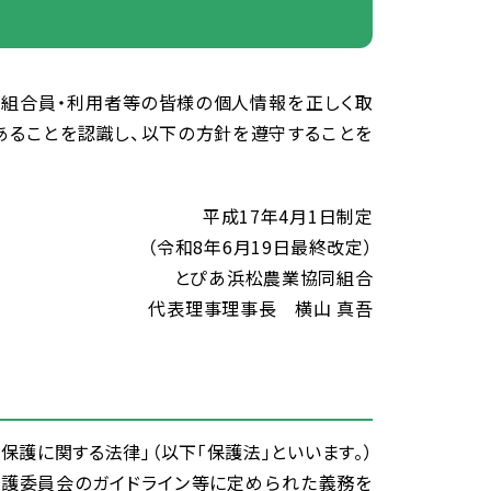
、
組合
員
・
利用
者
等
の
皆様
の
個人
情報
を
正
しく
取
あることを
認識
し、
以下
の
方針
を
遵守
することを
平成
17
年
4
月
1
日
制定
（
令
和
8
年
6
月
19
日
最終
改定
）
とぴあ
浜松
農業
協同
組合
代表
理事
理事
長
横山
真
吾
の
保護
に
関
する
法律
」（
以下
「
保護
法
」といいます。）
保護
委員
会
のガイドライン
等
に
定
められた
義務
を