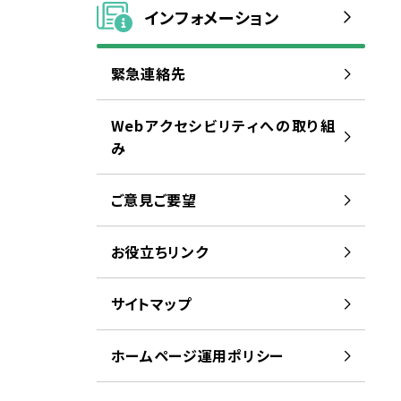
インフォメーション
緊急
連絡
先
Webアクセシビリティへの
取
り
組
み
ご
意見
ご
要望
お
役立
ちリンク
サイトマップ
ホームページ
運用
ポリシー