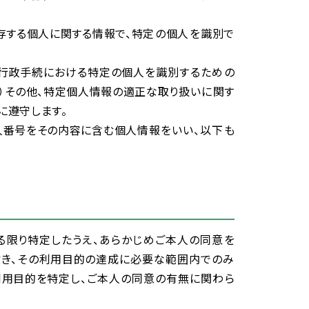
存
する
個人
に
関
する
情報
で、
特定
の
個人
を
識別
で
行政
手続
における
特定
の
個人
を
識別
するための
）その
他
、
特定
個人
情報
の
適正
な
取
り
扱
いに
関
す
に
遵守
します。
人
番号
をその
内容
に
含
む
個人
情報
をいい、
以下
も
る
限
り
特定
したうえ、あらかじめご
本人
の
同意
を
除
き、その
利用
目的
の
達成
に
必要
な
範囲
内
でのみ
利用
目的
を
特定
し、ご
本人
の
同意
の
有無
に
関
わら