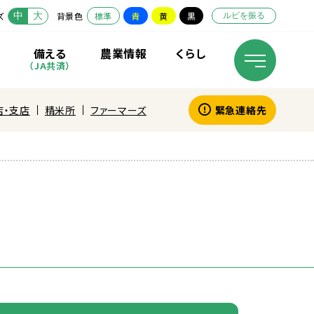
中
大
ズ
背景色
標準
青
黄
黒
ルビを振る
備
える
農業
情報
くらし
（JA
共済
）
店・支店
精米所
ファーマーズ
緊急連絡先