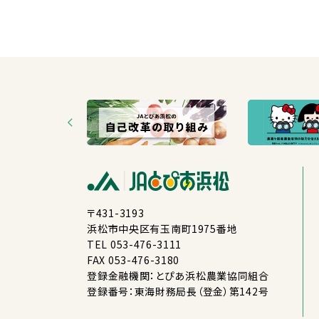
〒431-3193
浜松
市
中央
区
有玉南
町
1975
番地
TEL 053-476-3111
FAX 053-476-3180
登録
金融
機関
：とぴあ
浜松
農業
協同
組合
登録
番号
：
東海
財務局
長
（
登
金
）
第
142
号