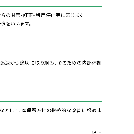
からの
開示
・
訂正
・
利用
停止
等
に
応
じます。
ータをいいます。
し
迅速
かつ
適切
に
取
り
組
み、そのための
内部
体制
などして、
本
保護
方針
の
継続
的
な
改善
に
努
めま
以上