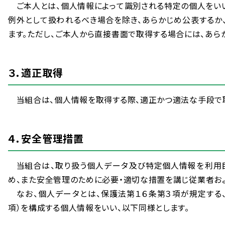
ご
本人
とは、
個人
情報
によって
識別
される
特定
の
個人
をい
例外
として
扱
われるべき
場合
を
除
き、あらかじめ
公表
するか
ます。ただし、ご
本人
から
直接
書面
で
取得
する
場合
には、あら
３．
適正
取得
当
組合
は、
個人
情報
を
取得
する
際
、
適正
かつ
適法
な
手段
で
４．
安全
管理
措置
当
組合
は、
取
り
扱
う
個人
データ
及
び
特定
個人
情報
を
利用
め、また
安全
管理
のために
必要
・
適切
な
措置
を
講
じ
従業
者
お
なお、
個人
データとは、
保護
法
第
１６
条
第
３
項
が
規定
する
項
）を
構成
する
個人
情報
をいい、
以下
同様
とします。