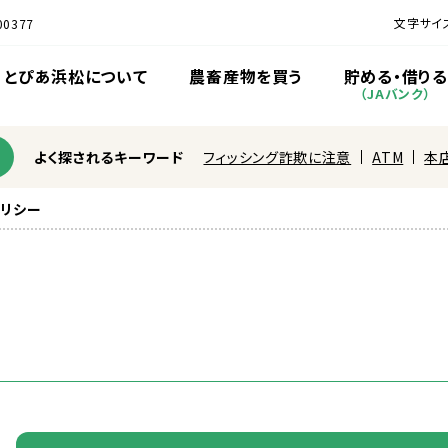
文字サイ
0377
とぴあ
浜松
について
農
畜産
物
を
買
う
貯
める・
借
りる
（JAバンク）
よく探されるキーワード
フィッシング詐欺に注意
ATM
本
リシー