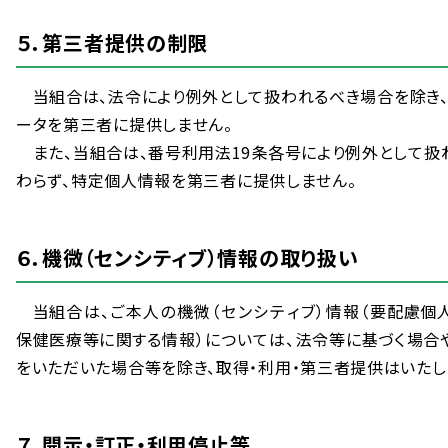
５．
第三者
提供
の
制限
当
組合
は、
法令
により
例外
として
扱
われるべき
場合
を
除
き
ータを
第三者
に
提供
しません。
また、
当
組合
は、
番号
利用
法
19
条
各
号
により
例外
として
扱
わらず、
特定
個人
情報
を
第三者
に
提供
しません。
６．
機微
（センシティブ）
情報
の
取
り
扱
い
当
組合
は、ご
本人
の
機微
（センシティブ）
情報
（
要
配慮
個
保健
医療
等
に
関
する
情報
）については、
法令
等
に
基
づく
場合
をいただいた
場合
等
を
除
き、
取得
・
利用
・
第三者
提供
はいたし
７．
開示
・
訂正
・
利用
停止
等