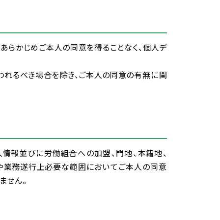
、あらかじめご
本人
の
同意
を
得
ることなく、
個人
デ
われるべき
場合
を
除
き、ご
本人
の
同意
の
有無
に
関
人
情報
並
びに
労働
組合
への
加盟
、
門地
、
本籍
地
、
や
業務
遂行
上
必要
な
範囲
においてご
本人
の
同意
ません。