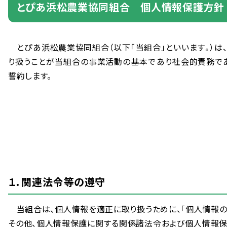
とぴあ
浜松
農業
協同
組合
個人
情報
保護
方針
とぴあ
浜松
農業
協同
組合
（
以下
「
当
組合
」といいます。）は
り
扱
うことが
当
組合
の
事業
活動
の
基本
であり
社会
的
責務
で
誓約
します。
１．
関連
法令
等
の
遵守
当
組合
は、
個人
情報
を
適正
に
取
り
扱
うために、「
個人
情報
その
他
、
個人
情報
保護
に
関
する
関係
諸法
令
および
個人
情報