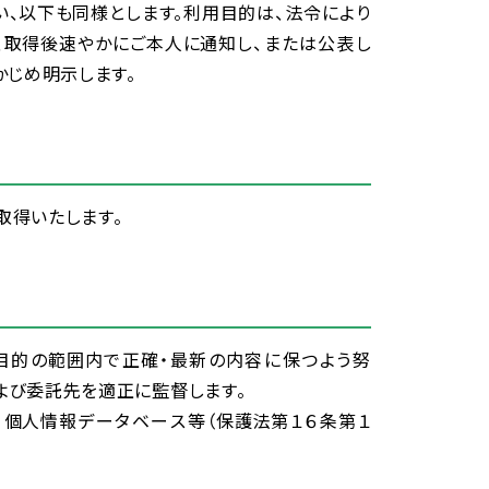
い、
以下
も
同様
とします。
利用
目的
は、
法令
により
、
取得
後
速
やかにご
本人
に
通知
し、または
公表
し
かじめ
明示
します。
取得
いたします。
目的
の
範囲
内
で
正確
・
最新
の
内容
に
保
つよう
努
よび
委託
先
を
適正
に
監督
します。
、
個人
情報
データベース
等
（
保護
法
第
１６
条
第
１