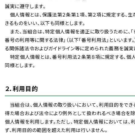
誠実
に
遵守
します。
個人
情報
とは、
保護
法
第
２
条
第
１
項
、
第
２
項
に
規定
する、
生
きるものをいい、
以下
も
同様
とします。
また、
当
組合
は、
特定
個人
情報
を
適正
に
取
り
扱
うために、「
番号
の
利用
等
に
関
する
法律
」（
以下
「
番号
利用
法
」といいます。
る
関係
諸法
令
およびガイドライン
等
に
定
められた
義務
を
誠実
特定
個人
情報
とは、
番号
利用
法
２
条
第
８
項
に
規定
する、
個
同様
とします。
２．
利用
目的
当
組合
は、
個人
情報
の
取
り
扱
いにおいて、
利用
目的
をでき
得
た
場合
および
法令
により
例外
として
扱
われるべき
場合
を
個人
情報
を
利用
します。ただし、
特定
個人
情報
においては、
ず、
利用
目的
の
範囲
を
超
えた
利用
は
行
いません。