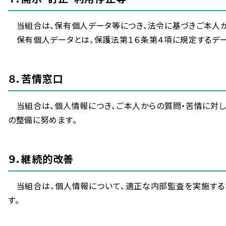
当
組合
は、
保有
個人
データ
等
につき、
法令
に
基
づきご
本人
保有
個人
データとは、
保護
法
第
１６
条
第
４
項
に
規定
するデ
８．
苦情
窓口
当
組合
は、
個人
情報
につき、ご
本人
からの
質問
・
苦情
に
対
の
整備
に
努
めます。
９．
継続
的
改善
当
組合
は、
個人
情報
について、
適正
な
内部
監査
を
実施
する
す。