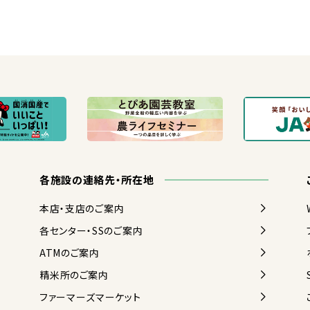
各
施設
の
連絡
先
・
所在地
本店
・
支店
のご
案内
各
センター・SSのご
案内
ATMのご
案内
精米
所
のご
案内
ファーマーズマーケット